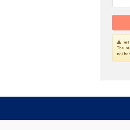
Test
The inf
not be 