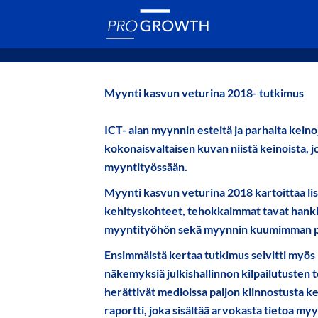
Myynti kasvun veturina 2018- tutkimus
ICT- alan myynnin esteitä ja parhaita keino
kokonaisvaltaisen kuvan niistä keinoista, j
myyntityössään.
Myynti kasvun veturina 2018 kartoittaa l
kehityskohteet, tehokkaimmat tavat hankkia
myyntityöhön sekä myynnin kuumimman 
Ensimmäistä kertaa tutkimus selvitti myös
näkemyksiä julkishallinnon kilpailutuste
herättivät medioissa paljon kiinnostusta ke
raportti, joka sisältää arvokasta tietoa my