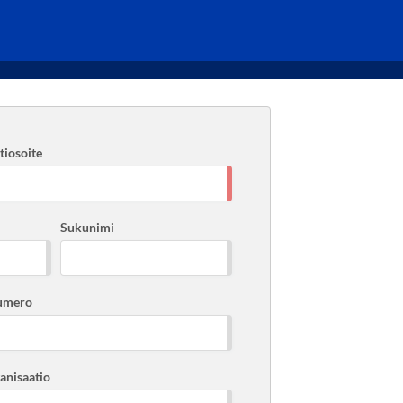
iosoite
Sukunimi
umero
ganisaatio