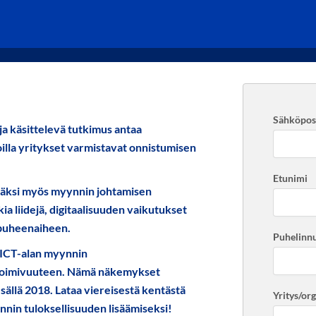
Sähköpost
ja käsittelevä tutkimus antaa
oilla yritykset varmistavat onnistumisen
Etunimi
isäksi myös myynnin johtamisen
 liidejä, digitaalisuuden vaikutukset
puheenaiheen.
Puhelinn
 ICT-alan myynnin
n toimivuuteen. Nämä näkemykset
sällä 2018. Lataa viereisestä kentästä
Yritys/or
ynnin tuloksellisuuden lisäämiseksi!