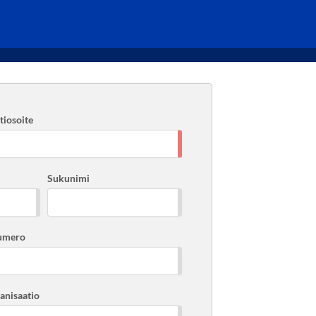
iosoite
Sukunimi
umero
ganisaatio