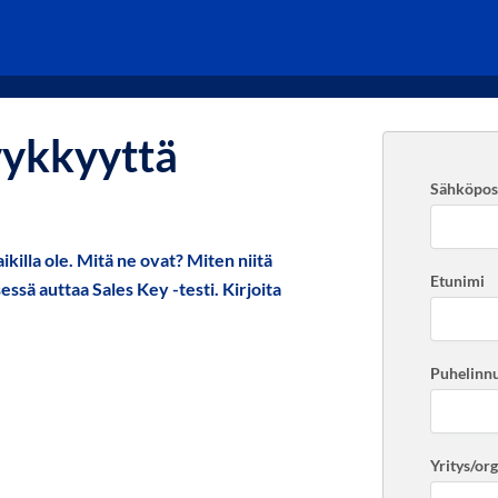
ykkyyttä
Sähköpost
killa ole. Mitä ne ovat? Miten niitä
Etunimi
ä auttaa Sales Key -testi. Kirjoita
Puhelinn
Yritys/or