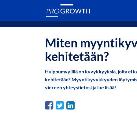
Miten myyntikyv
kehitetään?
Huippumyyjillä on kyvykkyyksiä, joita ei kai
kehitetään? Myyntikyvykkyyden löytymisess
viereen yhteystietosi ja lue lisää!