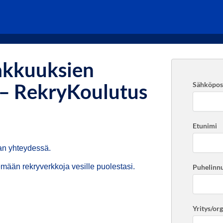
iakkuuksien
 – RekryKoulutus
Sähköpost
Etunimi
ian yhteydessä.
mään rekryverkkoja vesille puolestasi.
Puhelinn
Yritys/or