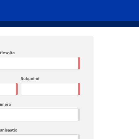
iosoite
Sukunimi
umero
ganisaatio